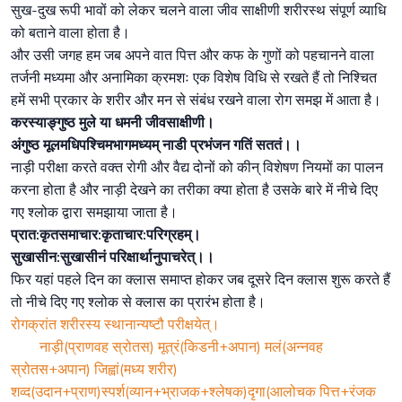
सुख-दुख रूपी भावों को लेकर चलने वाला जीव साक्षीणी शरीरस्थ संपूर्ण व्याधि
को बताने वाला होता है।
और उसी जगह हम जब अपने वात पित्त और कफ के गुणों को पहचानने वाला
तर्जनी मध्यमा और अनामिका क्रमशः एक विशेष विधि से रखते हैं तो निश्चित
हमें सभी प्रकार के शरीर और मन से संबंध रखने वाला रोग समझ में आता है।
करस्याङ्गुष्ठ मुले या धमनी जीवसाक्षीणी।
अंगुष्ठ मूलमधिपश्चिमभागमध्यम् नाडी प्रभंजन गतिं सततं।।
नाड़ी परीक्षा करते वक्त रोगी और वैद्य दोनों को कीन् विशेषण नियमों का पालन
करना होता है और नाड़ी देखने का तरीका क्या होता है उसके बारे में नीचे दिए
गए श्लोक द्वारा समझाया जाता है।
प्रात:कृतसमाचार:कृताचार:परिग्रहम्।
सुखासीन:सुखासीनं परिक्षार्थानुपाचरेत्।।
फिर यहां पहले दिन का क्लास समाप्त होकर जब दूसरे दिन क्लास शुरू करते हैं
तो नीचे दिए गए श्लोक से क्लास का प्रारंभ होता है।
रोगक्रांत शरीरस्य स्थानान्यष्टौ परीक्षयेत्।
नाड़ी(प्राणवह स्रोतस) मूत्रं(किडनी+अपान) मलं(अन्नवह
स्रोतस+अपान) जिह्वां(मध्य शरीर)
शव्द(उदान+प्राण)स्पर्श(व्यान+भ्राजक+श्लेषक)दृगा(आलोचक पित्त+रंजक