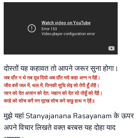
दोस्तों यह कहावत तो आपने जरूर सुना होगा।
जब दाँत न थे तब दूध दियो अब दाँत भये कहा अन्न न दैहै।
जीव बसें जल में, थल में, तिनकी सुधि लेइ सो तेरी हूँ लैहै।
जान को देत अजान को देत, जहान को देत सो तोहूँ को दैहै।
काहे को सोच करै मन मूरख सोच करे कछु हाथ न ऐहै॥
मुझे यहां Stanyajanana Rasayanam के ऊपर
अपने विचार लिखते वक्त बरबस यह दोहा याद