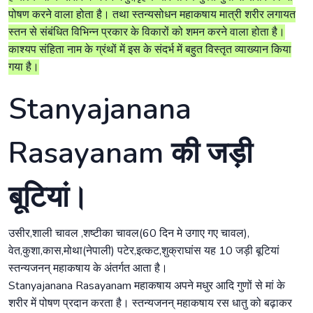
पोषण करने वाला होता है। तथा स्तन्यसोधन महाकषाय मात्री शरीर लगायत
स्तन से संबंधित विभिन्न प्रकार के विकारों को शमन करने वाला होता है।
काश्यप संहिता नाम के ग्रंथों में इस के संदर्भ में बहुत विस्तृत व्याख्यान किया
गया है।
Stanyajanana
Rasayanam की जड़ी
बूटियां।
उसीर,शाली चावल ,शष्टीका चावल(60 दिन मे उगाए गए चावल),
वेत,कुशा,कास,मोथा(नेपाली) पटेर,इत्कट,शुक्राघांस यह 10 जड़ी बूटियां
स्तन्यजनन् महाकषाय के अंतर्गत आता है।
Stanyajanana Rasayanam महाकषाय अपने मधुर आदि गुणों से मां के
शरीर में पोषण प्रदान करता है। स्तन्यजनन् महाकषाय रस धातु को बढ़ाकर