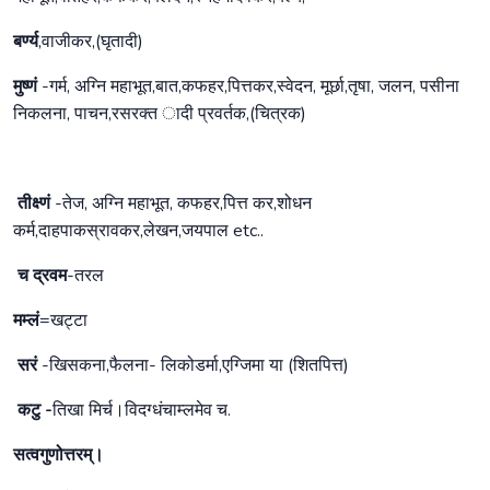
बर्ण्य
,वाजीकर,(घृतादी)
मुष्णं
-गर्म, अग्नि महाभूत,बात,कफहर,पित्तकर,स्वेदन, मूर्छा,तृषा, जलन, पसीना
निकलना, पाचन,रसरक्त ादी प्रवर्तक,(चित्रक)
तीक्ष्णं
-तेज, अग्नि महाभूत, कफहर,पित्त कर,शोधन
कर्म,दाहपाकस्रावकर,लेखन,जयपाल etc..
च द्रवम
-तरल
मम्लं
=खट्टा
सरं
-खिसकना,फैलना- लिकोडर्मा,एग्जिमा या (शितपित्त)
कटु -
तिखा मिर्च।विदग्धंचाम्लमेव च.
सत्वगुणोत्तरम्।