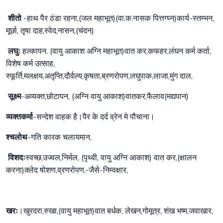
शीतो
-हाथ पैर ठंडा रहना,(जल महाभूत)(वा.क.नासक पित्तग्घ्न)कार्य-स्तम्भन,
मूर्छा, तृषा दाह,स्वेद,नासन,(चंदन)
लघुः
हल्कापन. (वायु आकाश अग्नि महाभूत)वात कर,कफहर,लंघन कर्म कर्ता,
विशेष कर्म उत्साह,
स्फूर्ति,मलक्षय,अतृप्ति,दौर्वल्य,कृषता,ब्रणरोपण,लघुपाक,लाजा,मुंग दाल,
सूक्ष्म
-अव्यक्त,छोटापन, (अग्नि वायु आकाश)वातकर,फैलाव(मद्यपान)
व्यक्तकर्मा
-सन्देश वाहक है।पैर के दर्द व्रेन मे पौचाना।
श्चलोथ
-गति कारक चलायमान,
विशदः
स्वच्छ,उज्वल,निर्मल, (पृथ्वी, वायु अग्नि आकाश) वात कर,(क्षालन
करना)क्लेद षोशण,व्रणरोपण,-जैसे-निम्वक्षार,
खरः
।खुरदरा,रुखा,(वायु महाभूत)वात बर्धक, लेखन,गोमूत्र, शंख भष्म,जवाखार,