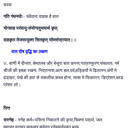
चरक
गति गंधनयोः
- संवेदना वाहक है बात
योगवाह परंवायुःसंयोगादुभयार्थ कृत्
दाहकृत तेजसायुक्त सितकृत् सोमसंस्रयात।।
वात दोष वृद्धि का लक्षण
V.. बाणी में दीनता, बेमतलब और बेसुरा बात करना,गात्रस्फुरण,चंचलता, गर्म
चीजों की इच्छा रखना, निद्रानाश,अल्प बल,दर्द,हड्डियों मे ढिलापन,अंगों मे
ढंडाहट, पंखे की हवा से तकलीफ,कब्ज होना, त्वचा मे फिकापन, डिप्रेशन,ब्लड
प्रेशर लो।
पित्त
सस्नेह
- स्नेह कर्म=पसिना निकलने की कृया,चिक्ना पदार्थ, जल
महाभूत,वातहर,कफकर,क्लेदन,स्नेहमार्दवकर,बल्य,