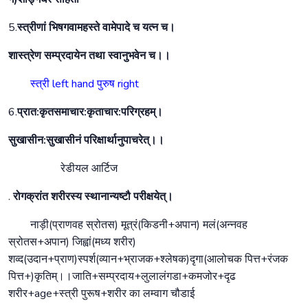
5.
स्त्रीणां भिषगवामहस्ते वामेपादे च यत्न च।
शास्त्रेण सम्प्रदायेन तथा स्वानुभवेन च।।
स्त्री left hand पुरुष right
6.
प्रात:कृतसमाचार:कृताचार:परिग्रहम्।
सुखासीन:सुखासीनं परिक्षार्थानुपाचरेत्।।
रेडीयल आर्टिज
.
रोगक्रांत शरीरस्य स्थानान्यष्टौ परीक्षयेत्।
नाड़ी(प्राणवह स्रोतस) मूत्रं(किडनी+अपान) मलं(अन्नवह
स्रोतस+अपान) जिह्वां(मध्य शरीर)
शव्द(उदान+प्राण)स्पर्श(व्यान+भ्राजक+श्लेषक)दृगा(आलोचक पित्त+रंजक
पित्त+)कृतिम्।।जाति+सम्प्रदाय+लुलालंगडा+कमजोर+दृढ
शरीर+age+स्त्री पुरूष+शरीर का लम्वाग चौडाई