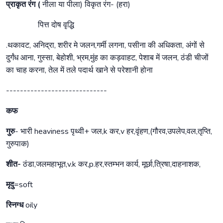
प्राकृत रंग (
नीला या पीला) विकृत रंग- (हरा)
पित्त दोष वृद्धि
.थकावट, अनिद्रा, शरीर मे जलन,गर्मी लगना, पसीना की अधिकता, अंगों से
दुर्गंध आना, गुस्सा, बेहोशी, भ्रम,मुंह का कड़वाहट, पेशाब में जलन, ठंडी चीजों
का चाह करना, तेल में तले पदार्थ खाने से परेशानी होना
-----------------------------
कफ
गुरु
- भारी heaviness पृथ्वी+ जल,k कर,v हर,वृंहण,(गौरव,उपलेप,वल,तृप्ति,
गुरुपाक)
शीत-
ठंडा,जलमहाभूत,v.k कर,p.हर,स्तम्भन कार्य, मूर्छा,त्रिषा,दाहनाशक,
मृदु
=soft
स्निग्ध
oily