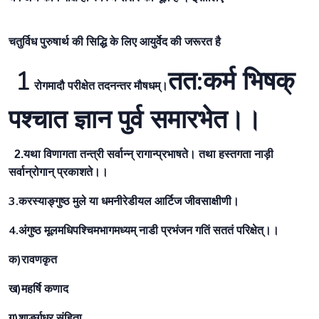
चतुर्विध पुरुषार्थ की सिद्धि के लिए आयुर्वेद की जरूरत है
1
तत:कर्म भिषक्
रोगमादौ परीक्षेत तदनन्तर मौषधम्।
पश्चात ज्ञान पुर्व समारभेत।।
तथा हस्तगता नाड़ी
2.यथा विणागता तन्त्री सर्वान्न् रागान्प्रभाषते।
सर्वान्रोगान् प्रकाशते।।
3.करस्याङ्गुष्ठ मुले या धमनीरेडीयल आर्टिज जीवसाक्षीणी।
4.अंगुष्ठ मूलमधिपश्चिमभागमध्यम् नाडी प्रभंजन गतिं सततं परिक्षेत्।।
क)रावणकृत
ख)महर्षि कणाद
ग)शार्ङ्गधर संहिता