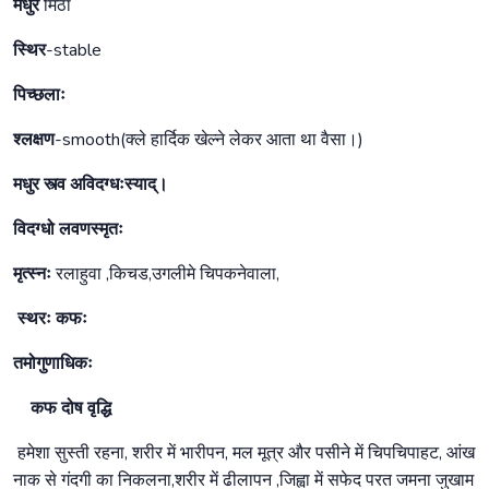
मधुर
मिठा
स्थिर
-stable
पिच्छलाः
श्लक्षण
-smooth(क्ले हार्दिक खेल्ने लेकर आता था वैसा।)
मधुर स्त्व अविदग्धःस्याद्।
विदग्धो लवणस्मृतः
मृत्स्नः
रलाहुवा ,किचड,उगलीमे चिपकनेवाला,
स्थरः कफः
तमोगुणाधिकः
कफ दोष वृद्धि
हमेशा सुस्ती रहना, शरीर में भारीपन, मल मूत्र और पसीने में चिपचिपाहट, आंख
नाक से गंदगी का निकलना,शरीर में ढीलापन ,जिह्वा में सफेद परत जमना जुखाम