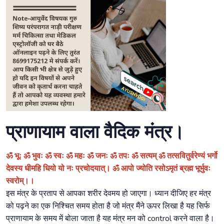
प्राणायाम वाला वैदिक मंत्र।
ॐ भूः ॐ भुवः ॐ स्वः ॐ महः ॐ जनः ॐ तपः ॐ सत्यम् ॐ तत्सवितुर्वरेण्यं भर्गो
देवस्य धीमहि धियो यो नः प्रचोदयात्। ॐ आपो ज्योति रसोऽमृतं ब्रह्म भूर्भुवः
स्वरोम्।।
इस मंत्र के प्रताप से आपका शरीर देवमय हो जाएगा। ध्यान दीजिए हर मंत्र
को पढ़ने का एक निश्चित समय होता है जो मंत्र मैंने ऊपर लिखा है यह सिर्फ
प्राणायाम के समय में बोला जाता है यह मंत्र मन को control करने वाला है।